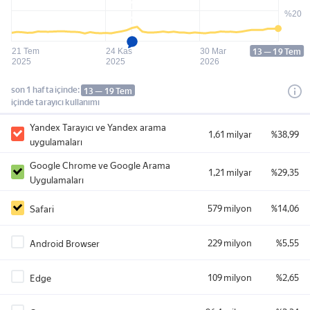
%20
13 — 19 Tem
21 Tem
24 Kas
30 Mar
2025
2025
2026
son 1 hafta içinde:
13 — 19 Tem
içinde tarayıcı kullanımı
Yandex Tarayıcı ve Yandex arama
1,61 milyar
%38,99
uygulamaları
Google Chrome ve Google Arama
1,21 milyar
%29,35
Uygulamaları
579 milyon
%14,06
Safari
229 milyon
%5,55
Android Browser
109 milyon
%2,65
Edge