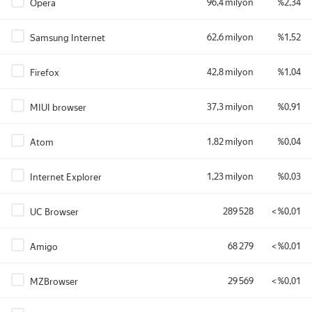
96,4 milyon
%2,34
Opera
62,6 milyon
%1,52
Samsung Internet
42,8 milyon
%1,04
Firefox
37,3 milyon
%0,91
MIUI browser
1,82 milyon
%0,04
Atom
1,23 milyon
%0,03
Internet Explorer
289 528
< %0,01
UC Browser
68 279
< %0,01
Amigo
29 569
< %0,01
MZBrowser