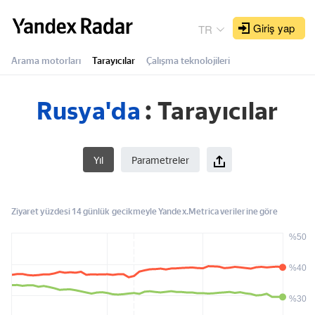
Yandex
Radar
Giriş yap
TR
Arama motorları
Tarayıcılar
Çalışma teknolojileri
Rusya'da
: 
Tarayıcılar
Yıl
Parametreler
Ziyaret yüzdesi 14 günlük gecikmeyle Yandex.Metrica verilerine göre
%50
%40
%30